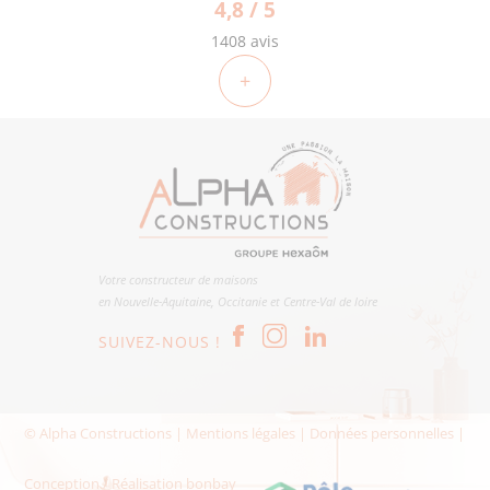
4,8 / 5
1408 avis
+
Votre constructeur de maisons
en Nouvelle-Aquitaine, Occitanie et Centre-Val de loire
SUIVEZ-NOUS !
© Alpha Constructions |
Mentions légales
|
Données personnelles
|
Conception / Réalisation
bonbay