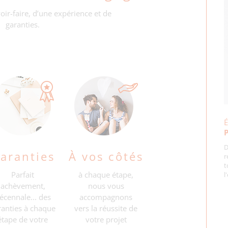
oir-faire, d’une expérience et de
garanties.
É
P
D
aranties
À vos côtés
r
t
Parfait
à chaque étape,
l
achèvement,
nous vous
écennale...
des
accompagnons
ranties à chaque
vers la
réussite de
étape
de votre
votre projet