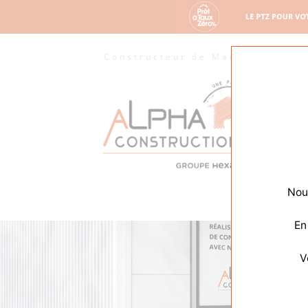
Constructeur de Maisons
M
Nous
En
V