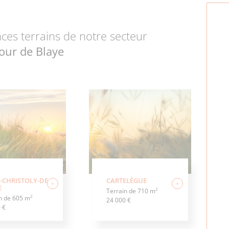
ces terrains de notre secteur
our de Blaye
-CHRISTOLY-DE-
CARTELÈGUE
+
+
E
2
Terrain de 710 m
2
n de 605 m
24 000 €
 €