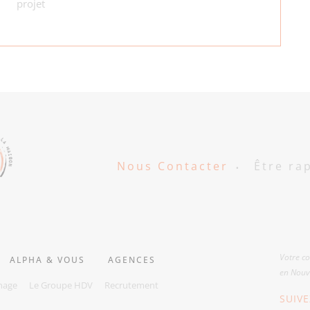
projet
Nous Contacter
Être ra
Votre c
ALPHA & VOUS
AGENCES
en Nouve
nage
Le Groupe HDV
Recrutement
SUIV