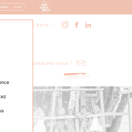
OOM
SUIVEZ-NOUS !
ences
Contactez-nous !
ience
tez
us