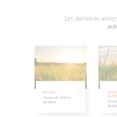
Les dernières annon
aut
BOURG
SAINT
+
BLAY
2
Terrain de 1455 m
Terrai
84 000 €
28 000