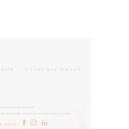
ppelé
Visitez une maison
onstructeur de maisons
lle-Aquitaine, Occitanie et Centre-Val de loire
EZ-NOUS !