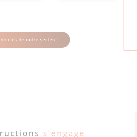
nnonces de notre secteur
tructions
s'engage