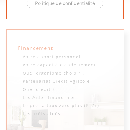
ACCUEIL
.
FINANCEMENT
.
FRAIS DE NOTAIRE
Politique de confidentialité
Frais de notaire
Financement
Votre apport personnel
Votre capacité d’endettement
Quel organisme choisir ?
Partenariat Crédit Agricole
Quel crédit ?
Les Aides financières
Le prêt à taux zero plus (PTZ+)
Les prêts aidés