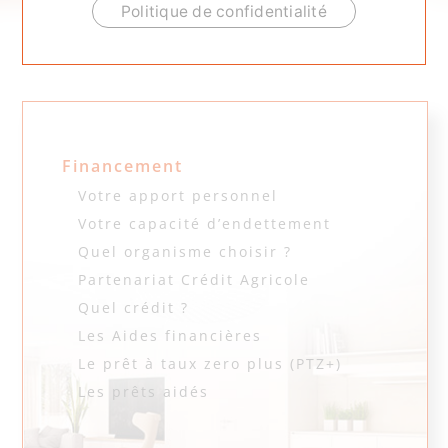
ACCUEIL
.
FINANCEMENT
.
CALCULATRICE PTZ
Politique de confidentialité
Calculatrice ptz
Financement
Votre apport personnel
Votre capacité d’endettement
Quel organisme choisir ?
Partenariat Crédit Agricole
Quel crédit ?
Les Aides financières
Le prêt à taux zero plus (PTZ+)
Les prêts aidés