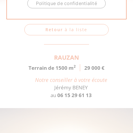
ACCUEIL
.
RAUZAN
Politique de confidentialité
Votre terrain
Retour
à la liste
RAUZAN
2
Terrain de 1500 m
29 000 €
Notre conseiller à votre écoute
Jérémy BENEY
au
06 15 29 61 13