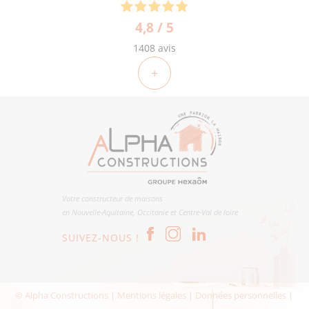
4,8 / 5
1408 avis
+
Votre constructeur de maisons
en Nouvelle-Aquitaine, Occitanie et Centre-Val de loire
SUIVEZ-NOUS !
© Alpha Constructions |
Mentions légales
|
Données personnelles
|