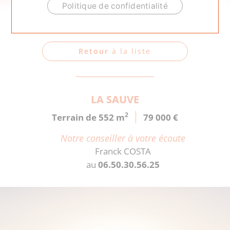
ACCUEIL
.
LA SAUVE
Politique de confidentialité
Votre terrain
Retour
à la liste
LA SAUVE
2
Terrain de 552 m
79 000 €
Notre conseiller à votre écoute
Franck COSTA
au
06.50.30.56.25