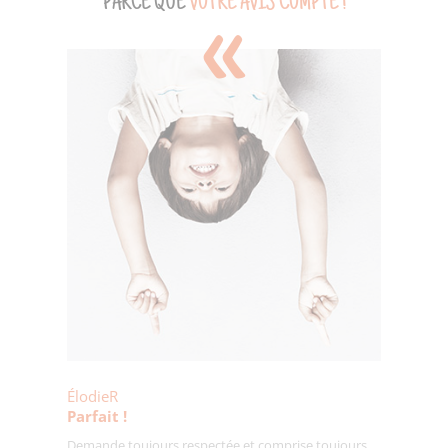
PARCE QUE
VOTRE AVIS COMPTE !
ÉlodieR
Parfait !
Demande toujours respectée et comprise toujours