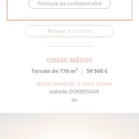
ACCUEIL
.
CISSAC-MÉDOC
Politique de confidentialité
Votre terrain
Retour
à la liste
CISSAC-MÉDOC
2
Terrain de 770 m
59 500 €
Notre conseiller à votre écoute
Isabelle DORBESSAN
au