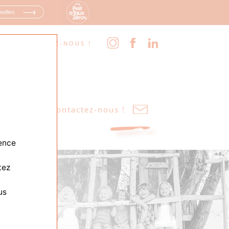
OOM
SUIVEZ-NOUS !
ences
Contactez-nous !
ience
tez
us