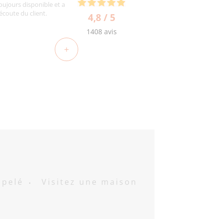
oujours disponible et a
'écoute du client.
4,8 / 5
1408 avis
+
ppelé
Visitez une maison