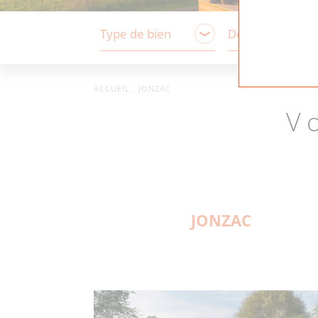
ACCUEIL
.
JONZAC
V
JONZAC