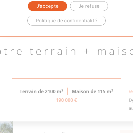
J'accepte
Je refuse
Politique de confidentialité
otre terrain + mais
2
2
Terrain de 2100 m
Maison de 115 m
No
190 000 €
D
a