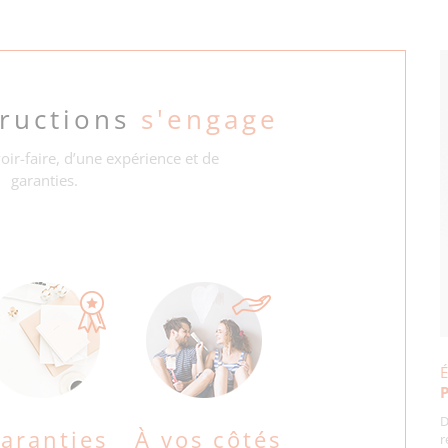
tructions
s'engage
oir-faire, d’une expérience et de
garanties.
É
P
D
aranties
À vos côtés
r