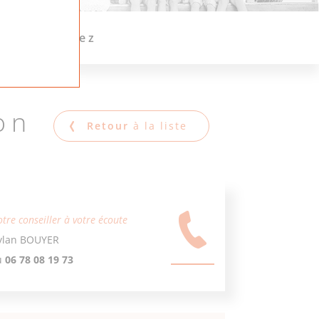
on
Retour
à la liste
tre conseiller à votre écoute
ylan BOUYER
u
06 78 08 19 73