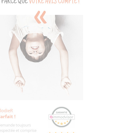
PARCE QUE
VOTRE AVIS COMPTE !
lodieR
arfait !
emande toujours
espectée et comprise