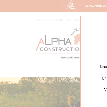
Constructeur de Maisons
M
Nous
En
V