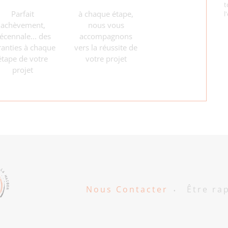
t
Parfait
à chaque étape,
l
achèvement,
nous vous
écennale...
des
accompagnons
ranties à chaque
vers la
réussite de
étape
de votre
votre projet
projet
Nous Contacter
Être ra